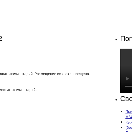
2
Поп
тавить комментарий. Размещение ссылок запрещено.
местить комментарий.
Све
При
MA
Куб
(бе