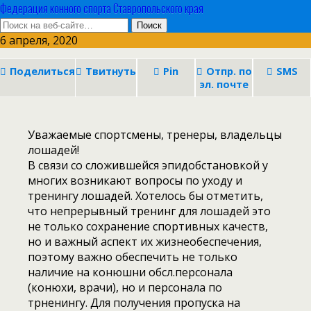
Федерация конного спорта Ставропольского края
6 апреля, 2020
Поделиться
Твитнуть
Pin
Отпр. по
SMS
эл. почте
Уважаемые спортсмены, тренеры, владельцы
лошадей!
В связи со сложившейся эпидобстановкой у
многих возникают вопросы по уходу и
тренингу лошадей. Хотелось бы отметить,
что непрерывный тренинг для лошадей это
не только сохранение спортивных качеств,
но и важный аспект их жизнеобеспечения,
поэтому важно обеспечить не только
наличие на конюшни обсл.персонала
(конюхи, врачи), но и персонала по
трненингу. Для получения пропуска на