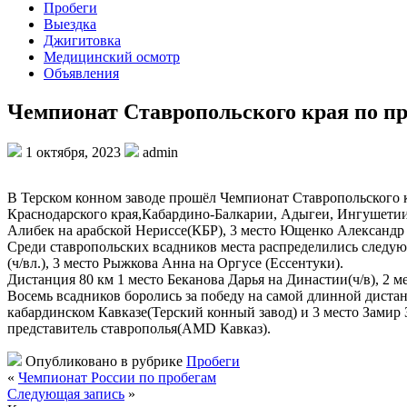
Пробеги
Выездка
Джигитовка
Медицинский осмотр
Объявления
Чемпионат Ставропольского края по п
1 октября, 2023
admin
В Терском конном заводе прошёл Чемпионат Ставропольского к
Краснодарского края,Кабардино-Балкарии, Адыгеи, Ингушетии 
Алибек на арабской Нериссе(КБР), 3 место Ющенко Александр 
Среди ставропольских всадников места распределились следую
(ч/вл.), 3 место Рыжкова Анна на Оргусе (Ессентуки).
Дистанция 80 км 1 место Беканова Дарья на Династии(ч/в), 2 
Восемь всадников боролись за победу на самой длинной дистан
кабардинском Кавказе(Терский конный завод) и 3 место Зами
представитель ставрополья(AMD Кавказ).
Опубликовано в рубрике
Пробеги
«
Чемпионат России по пробегам
Следующая запись
»