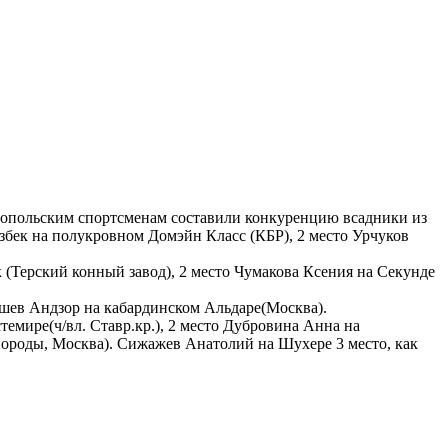
вропольским спортсменам составили конкуренцию всадники из
збек на полукровном Домэйн Класс (КБР), 2 место Урчуков
 (Терский конный завод), 2 место Чумакова Ксения на Секунде
апшев Андзор на кабардинском Альдаре(Москва).
емире(ч/вл. Ставр.кр.), 2 место Дубровина Анна на
ороды, Москва). Сижажев Анатолий на Шухере 3 место, как