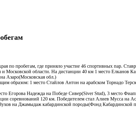
робегам
рая по пробегам, где приняло участие 46 спортивных пар. Ста
и Московской области. На дистанции 40 км 1 место Елканов Ка
на Азаро(Московская обл.)
щим образом: 1 место Стайлов Антон на арабском Торнадо Терск
место Егорова Надежда на Победе Сивер(Siver Stud), 3 место Фи
ции соревнований 120 км. Победителем стал Алиев Мусса на Аст
р Зухов на Джамыдаж кабардинской породы(Фонд Кабардинской п