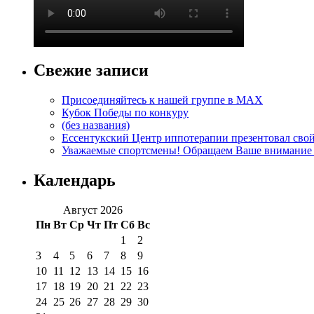
Свежие записи
Присоединяйтесь к нашей группе в MAX
Кубок Победы по конкуру
(без названия)
Ессентукский Центр иппотерапии презентовал свой
Уважаемые спортсмены! Обращаем Ваше внимание н
Календарь
Август 2026
Пн
Вт
Ср
Чт
Пт
Сб
Вс
1
2
3
4
5
6
7
8
9
10
11
12
13
14
15
16
17
18
19
20
21
22
23
24
25
26
27
28
29
30