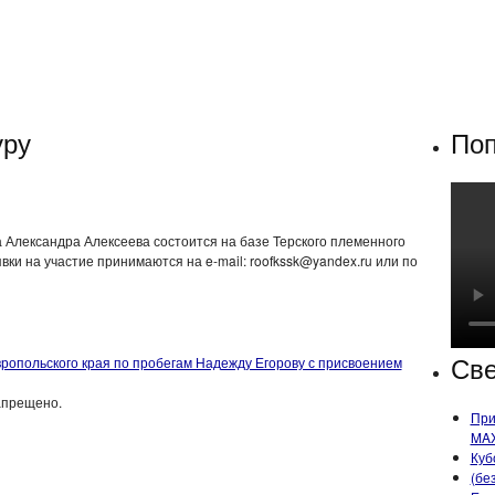
уру
Поп
а Александра Алексеева состоится на базе Терского племенного
вки на участие принимаются на e-mail: roofkssk@yandex.ru или по
Све
опольского края по пробегам Надежду Егорову с присвоением
апрещено.
При
MA
Куб
(бе