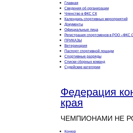
Главная
Сведения об организации
Членство в ФКС СК
Календарь спортивных мероприятий
Документы
Официальные лица
Регистрация спортсменов в РОО «ФКС С
ПРИКАЗЫ
Ветеринария
Паспорт спортивной лошади
Спортивные разряды
Списки сборных команд
Судейские категории
Федерация кон
края
ЧЕМПИОНАМИ НЕ Р
Конкур