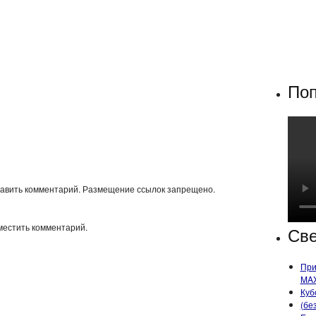
Поп
тавить комментарий. Размещение ссылок запрещено.
местить комментарий.
Све
При
MA
Куб
(бе