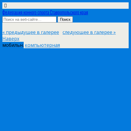
Федерация конного спорта Ставропольского края
« предыдущее в галерее
следующее в галерее »
Наверх
мобильн.
компьютерная