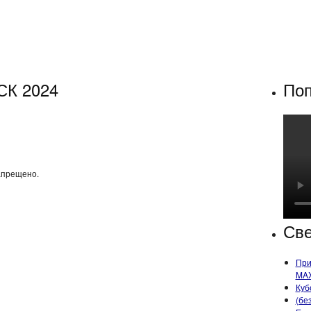
СК 2024
Поп
апрещено.
Све
При
MA
Куб
(бе