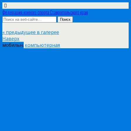
Федерация конного спорта Ставропольского края
« предыдущее в галерее
Наверх
мобильн.
компьютерная